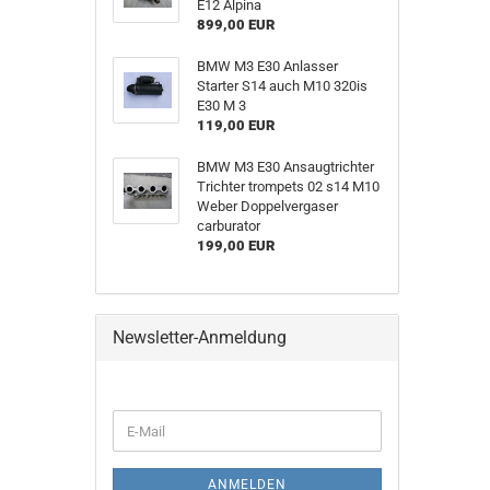
SUCHEN
E12 Alpina
899,00 EUR
BMW M3 E30 Anlasser
Starter S14 auch M10 320is
E30 M 3
119,00 EUR
BMW M3 E30 Ansaugtrichter
Trichter trompets 02 s14 M10
Weber Doppelvergaser
carburator
199,00 EUR
Newsletter-Anmeldung
WEITER
E-
ZUR
Mail
NEWSLETTER-
ANMELDUNG
ANMELDEN