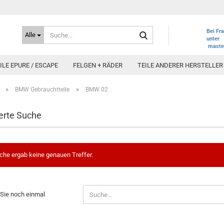
Suche...
Bei Fr
Alle
unter
maste
LE EPURE / ESCAPE
FELGEN + RÄDER
TEILE ANDERER HERSTELLER
»
»
BMW Gebrauchtteile
BMW 02
erte Suche
che ergab keine genauen Treffer.
N
Sie noch einmal