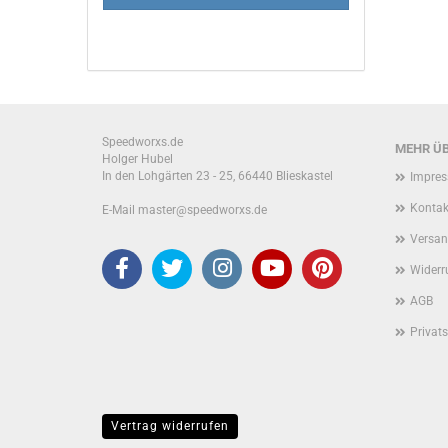
Speedworxs.de
MEHR ÜB
Holger Hubel
In den Lohgärten 23 - 25, 66440 Blieskastel
Impre
Kontak
E-Mail master@speedworxs.de
Versan
Widerr
AGB
Privat
Vertrag widerrufen