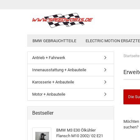
BMW GEBRAUCHTTEILE
ELECTRIC MOTION ERSATZTEI
Startseite
Antrieb + Fahrwerk
Innenausstattung + Anbauteile
Erweit
Karosserie + Anbauteile
Motor + Anbauteile
Die Su
Bestseller
MÖCHTE
Möchten 
SIE
suchen?
NOCH
BMW M3 E30 Ölkühler
EINMAL
Flansch M10 2002/ 02 E21