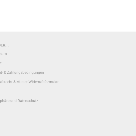
ER...
ssum
t
d- & Zahlungsbedingungen
ufsrecht & Muster-Widerrufsformular
sphäre und Datenschutz