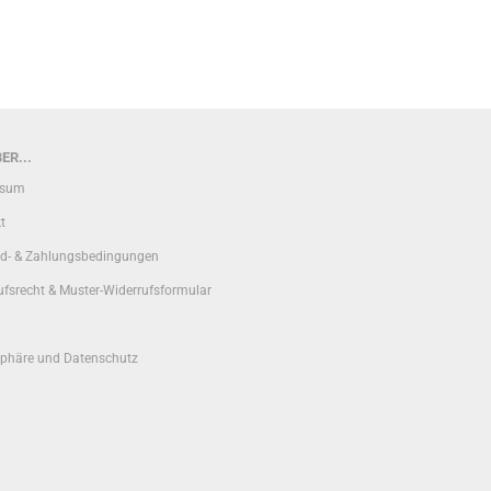
ER...
ssum
t
d- & Zahlungsbedingungen
ufsrecht & Muster-Widerrufsformular
sphäre und Datenschutz