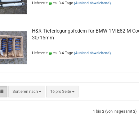
Lieferzeit:
ca. 3-4 Tage
(Ausland abweichend)
H&R Tieferlegungsfedern für BMW 1M E82 M-Co
30/15mm
Lieferzeit:
ca. 3-4 Tage
(Ausland abweichend)
Sortieren nach
pro Seite
Sortieren nach
16 pro Seite
1
bis
2
(von insgesamt
2
)