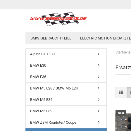
BMW GEBRAUCHTTEILE
ELECTRIC MOTION ERSATZTEI
Startseite
Alpina B10 E39
BMW E30
Ersatz
BMW E36
BMW M5 E28 / BMW M6 E24
BMW M5 E34
BMW M5 E39
NEU
BMW Z3M Roadster/ Coupe