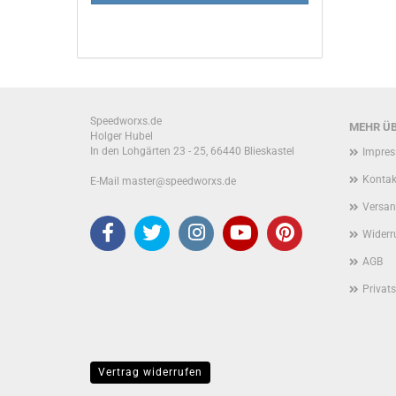
Speedworxs.de
MEHR ÜB
Holger Hubel
In den Lohgärten 23 - 25, 66440 Blieskastel
Impre
Kontak
E-Mail master@speedworxs.de
Versan
Widerr
AGB
Privat
Vertrag widerrufen