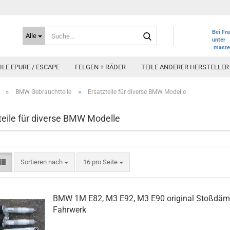
Suche...
Bei Fr
Alle
unter
maste
LE EPURE / ESCAPE
FELGEN + RÄDER
TEILE ANDERER HERSTELLER
»
»
BMW Gebrauchtteile
Ersatzteile für diverse BMW Modelle
teile für diverse BMW Modelle
Sortieren nach
pro Seite
Sortieren nach
16 pro Seite
BMW 1M E82, M3 E92, M3 E90 original Stoßdäm
Fahrwerk