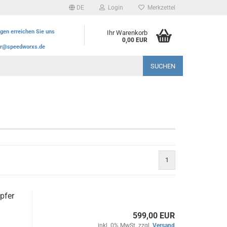
DE
Login
Merkzettel
agen erreichen Sie uns
Ihr Warenkorb
0,00 EUR
r@speedworxs.de
SUCHEN
1
pfer
599,00 EUR
inkl. 0% MwSt. zzgl.
Versand