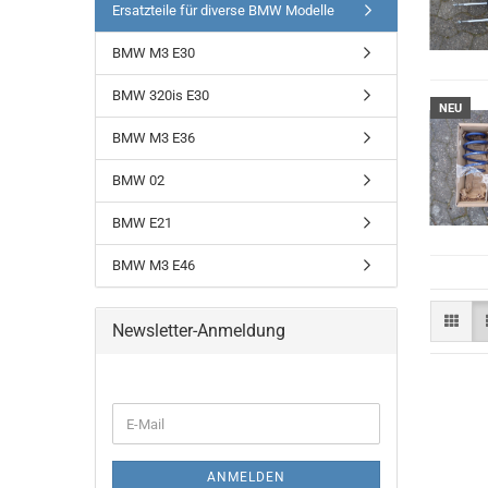
Ersatzteile für diverse BMW Modelle
BMW M3 E30
BMW 320is E30
NEU
BMW M3 E36
BMW 02
BMW E21
BMW M3 E46
Newsletter-Anmeldung
WEITER
E-
ZUR
Mail
NEWSLETTER-
ANMELDUNG
ANMELDEN