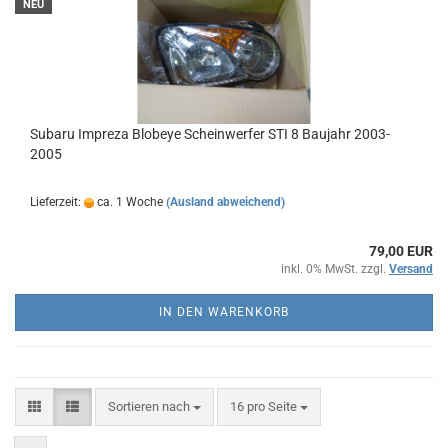
NEU
Subaru Impreza Blobeye Scheinwerfer STI 8 Baujahr 2003-
2005
Lieferzeit:
ca. 1 Woche
(Ausland abweichend)
79,00 EUR
inkl. 0% MwSt. zzgl.
Versand
IN DEN WARENKORB
Sortieren nach
pro Seite
Sortieren nach
16 pro Seite