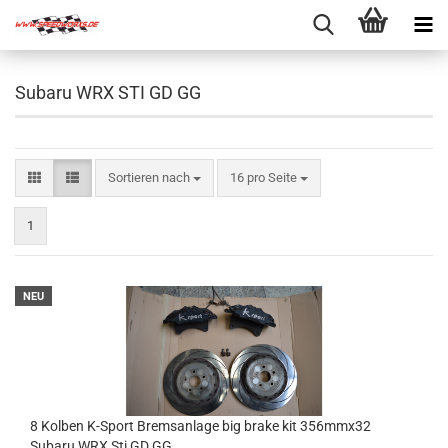
Subaru WRX STI GD GG
Sortieren nach
pro Seite
Sortieren nach
16 pro Seite
1
NEU
8 Kolben K-Sport Bremsanlage big brake kit 356mmx32
Subaru WRX Sti GD GG