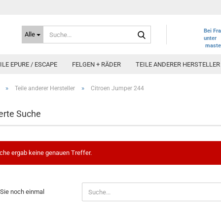
Suche...
Bei Fr
Alle
unter
maste
LE EPURE / ESCAPE
FELGEN + RÄDER
TEILE ANDERER HERSTELLER
»
»
Teile anderer Hersteller
Citroen Jumper 244
erte Suche
che ergab keine genauen Treffer.
N
Sie noch einmal