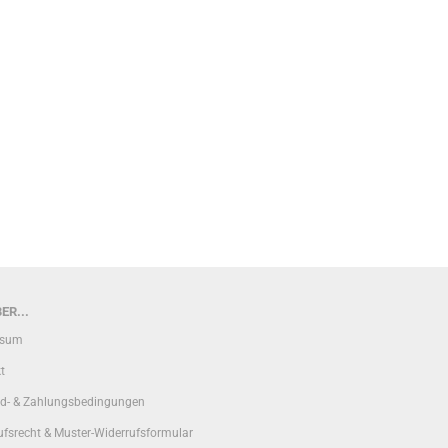
?
ER...
ssum
t
d- & Zahlungsbedingungen
ufsrecht & Muster-Widerrufsformular