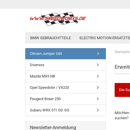
BMW GEBRAUCHTTEILE
ELECTRIC MOTION ERSATZTEI
Startseite
Citroen Jumper 244
Diverses
Erweit
Mazda MX5 NB
Opel Speedster / VX220
Die Su
Peugeot Boxer 250
MÖCHTE
Subaru WRX STI GD GG
Möchten 
SIE
suchen?
NOCH
EINMAL
Newsletter-Anmeldung