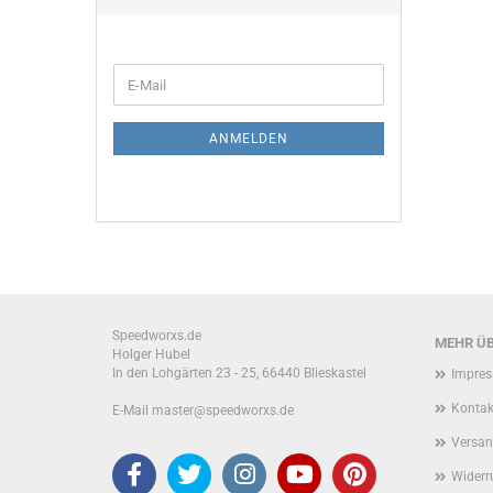
SUCHEN
WEITER
E-
ZUR
Mail
NEWSLETTER-
ANMELDUNG
ANMELDEN
Speedworxs.de
MEHR ÜB
Holger Hubel
In den Lohgärten 23 - 25, 66440 Blieskastel
Impre
Kontak
E-Mail master@speedworxs.de
Versan
Widerr